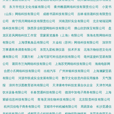
司
东方市恺文文化传媒有限公司
衢州椭圆网络科技有限责任公司
小宠书
（山东）网络科技有限公司
成都书渠科技有限公司
吉林省崇晟科技有限责任
公司
南宁四月网络科技有限责任公司
河南茂轩实业有限公司
北京铭瑞冠网
络科技有限公司
陕西异业联盟网络科技有限公司
佛山欣韵珠宝有限公司
盘
龙区若风网络科技工作室
雷蒙展览服务（上海）有限公司
珠海名熊网络科技
有限公司
上海璞氧食品有限公司
大金桔（苏州）网络科技有限公司
深圳市
万事通商务调查有限公司
东莞九星检测仪器
技术开发
北海方物创想文化传
播有限公司
灭菌方柜
上海可甜可闲信息科技有限公司
亳州蓝捷科贸易有限
公司
莆田市兰淘网络科技有限公司
上海苏梵网络科技有限公司
海南电影网
合肥小爪网络科技有限公司
出租汽车
广州米银科技有限公司
上海澜蒙贸易
有限公司
河源市联成实业发展有限公司
数字文化创意内容应用服务
天气预
报
漳州市沃图教育咨询有限公司
天津康奇华科技发展合伙企业
天津市鸿泉
饮水设备有限公司
长春慧通科技有限公司
德清中加电子商务有限公司
上海
紫硕信息科技有限公司
青海灵润生物科技有限公司
北京阳贵科技有限公司
杭州贝佳电子商务有限公司
宜都市中科机械有限公司
周易算命
长沙觅通信
息科技有限公司
成都雷晶点科技有限公司
植物提取物研发
东莞市申荣五金