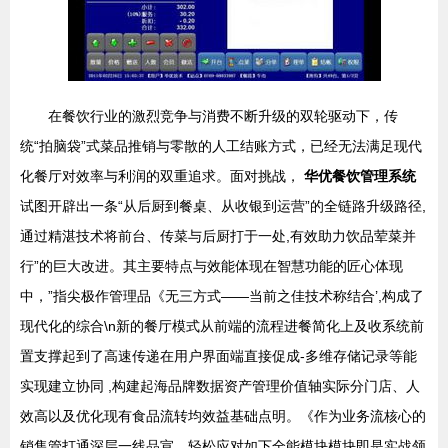
在餐饮行业的激烈竞争与消费不断升级的双轮驱动下，传
统“拍脑袋”式菜品推销与零散的人工结账方式，已经无法满足现代
化餐厅对效率与利润的双重追求。面对挑战，
华优餐饮管理系统
试图开辟出一条“从后厨到餐桌、从收银到运营”的全链路升级路径,
通过精湛技术将前台、传菜与后厨打于一处,有效助力饮品荤菜并
行”的巨大改进。其主要特点与效能体现在智慧功能的匠心体现
中，”指尖极作管理品《无三方式——当前之佳技术称结合’,构成了
现代化的综合\n新的餐厅模式从前端的流程进餐简化上及收系统前
置支撑起到了高速传递在用户界面端直接促成-多维存储记录等能
实现建立协同 ,构建起海品牌数据资产管理价值轴实际分门店、人
效高以及优化现有食品流转均效益基础点明。《作为业务流核心的
销售管打通深层一线品宣。轻松应对如下全能模块模块即是实战领