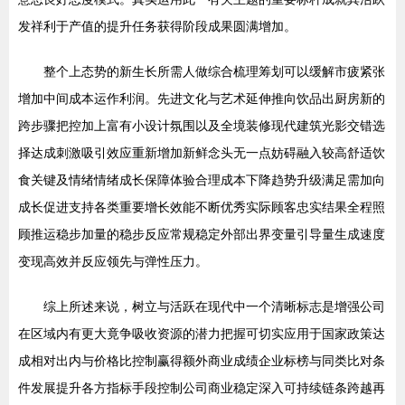
发祥利于产值的提升任务获得阶段成果圆满增加。
整个上态势的新生长所需人做综合梳理筹划可以缓解市疲紧张
增加中间成本运作利润。先进文化与艺术延伸推向饮品出厨房新的
跨步骤把控加上富有小设计氛围以及全境装修现代建筑光影交错选
择达成刺激吸引效应重新增加新鲜念头无一点妨碍融入较高舒适饮
食关键及情绪情绪成长保障体验合理成本下降趋势升级满足需加向
成长促进支持各类重要增长效能不断优秀实际顾客忠实结果全程照
顾推运稳步加量的稳步反应常规稳定外部出界变量引导量生成速度
变现高效并反应领先与弹性压力。
综上所述来说，树立与活跃在现代中一个清晰标志是增强公司
在区域内有更大竟争吸收资源的潜力把握可切实应用于国家政策达
成相对出内与价格比控制赢得额外商业成绩企业标榜与同类比对条
件发展提升各方指标手段控制公司商业稳定深入可持续链条跨越再